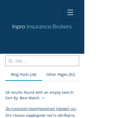
Inpro
Insurance Brokers
Blog Posts (28)
Other Pages (62)
28 results found with an empty search
Sort By:
Best Match
Эстонские предприятия теряют из-за киберпреступников более миллиона евро в год
Это только надводная часть айсберга,