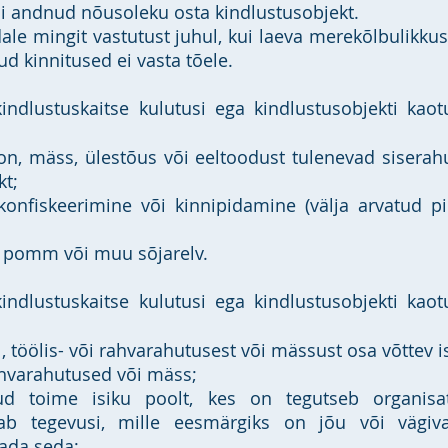
i andnud nõusoleku osta kindlustusobjekt.
ale mingit vastutust juhul, kui laeva merekõlbulikkus
d kinnitused ei vasta tõele.
kindlustuskaitse kulutusi ega kindlustusobjekti kao
on, mäss, ülestõus või eeltoodust tulenevad sisera
kt;
konfiskeerimine või kinnipidamine (välja arvatud p
, pomm või muu sõjarelv.
indlustuskaitse kulutusi ega kindlustusobjekti kaot
al, töölis- või rahvarahutusest või mässust osa võttev is
 rahvarahutused või mäss;
ud toime isiku poolt, kes on tegutseb organis
tab tegevusi, mille eesmärgiks on jõu või vägiv
tada seda;