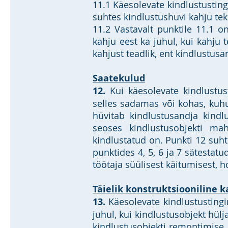
11.1 Käesolevate kindlustustin
suhtes kindlustushuvi kahju tek
11.2 Vastavalt punktile 11.1 o
kahju eest ka juhul, kui kahju t
kahjust teadlik, ent kindlustusa
Saatekulud
12.
Kui käesolevate kindlustus
selles sadamas või kohas, kuhu
hüvitab kindlustusandja kindl
seoses kindlustusobjekti ma
kindlustatud on. Punkti 12 suh
punktides 4, 5, 6 ja 7 sätestatu
töötaja süülisest käitumisest, 
Täielik konstruktsiooniline k
13.
Käesolevate kindlustustingim
juhul, kui kindlustusobjekt hülja
kindlustusobjekti remontimise,