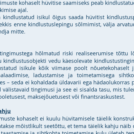
gimuste kohaselt hüvitise saamiseks peab kindlustatud
kimise ajal.
n kindlustatud isikul õigus saada hüvitist kindlustus
ekkis enne kindlustuslepingu sõlmimist, välja arvatud 
ndja mitte.
tingimustega hõlmatud riski realiseerumise tõttu 
 kindlustusobjekti vedu käesolevate kindlustustingi
ustatud isikule kõik viimase poolt nõuetekohaselt j
halaadimise, ladustamise ja toimetamisega siht
tes – seda ei kohaldada üldavarii ega hädaolukorras
d välistavaid tingimusi ja see ei sisalda tasu, mis tu
hooletusest, maksejõuetusest või finantsraskustest.
ahju
uste kohaselt ei kuulu hüvitamisele täielik konstruk
takse mõistlikult seetõttu, et tema täielik kahju näib 
 taastamise ja sihtkohta toimetamise kulu ületab t