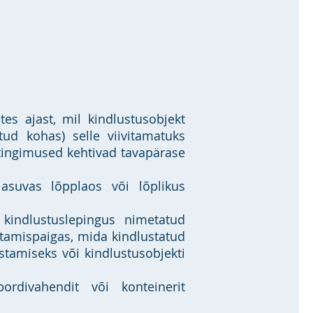
es ajast, mil kindlustusobjekt
tud kohas) selle viivitamatuks
stingimused kehtivad tavapärase
 asuvas lõpplaos või lõplikus
 kindlustuslepingus nimetatud
stamispaigas, mida kindlustatud
stamiseks või kindlustusobjekti
ordivahendit või konteinerit