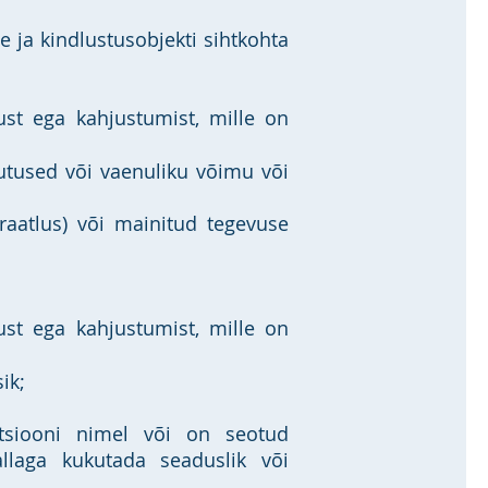
e ja kindlustusobjekti sihtkohta
tust ega kahjustumist, mille on
hutused või vaenuliku võimu või
iraatlus) või mainitud tegevuse
ust ega kahjustumist, mille on
ik;
atsiooni nimel või on seotud
allaga kukutada seaduslik või