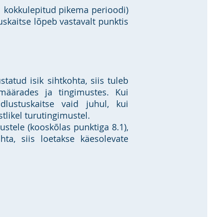
l kokkulepitud pikema perioodi)
uskaitse lõpeb vastavalt punktis
atud isik sihtkohta, siis tuleb
umäärades ja tingimustes. Kui
lustuskaitse vaid juhul, kui
tlikel turutingimustel.
ustele (kooskõlas punktiga 8.1),
ta, siis loetakse käesolevate