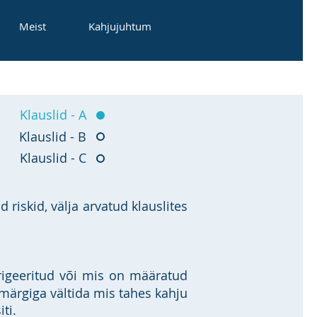
Meist
Kahjujuhtum
Klauslid - A
Klauslid - B
Klauslid - C
riskid, välja arvatud klauslites
rigeeritud või mis on määratud
smärgiga vältida mis tahes kahju
ti.