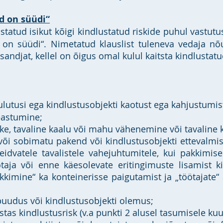
 on süüdi“
statud isikut kõigi kindlustatud riskide puhul vastut
on süüdi“. Nimetatud klauslist tuleneva vedaja nõu
ndjat, kellel on õigus omal kulul kaitsta kindlustatud
ulutusi ega kindlustusobjekti kaotust ega kahjustumis
leastumine;
leke, tavaline kaalu või mahu vähenemine või tavaline
 või sobimatu pakend või kindlustusobjekti ettevalmis
eidvatele tavalistele vahejuhtumitele, kui pakkimise
taja või enne käesolevate eritingimuste lisamist k
kkimine“ ka konteinerisse paigutamist ja „töötajate“ 
puudus või kindlustusobjekti olemus;
justas kindlustusrisk (v.a punkti 2 alusel tasumisele ku