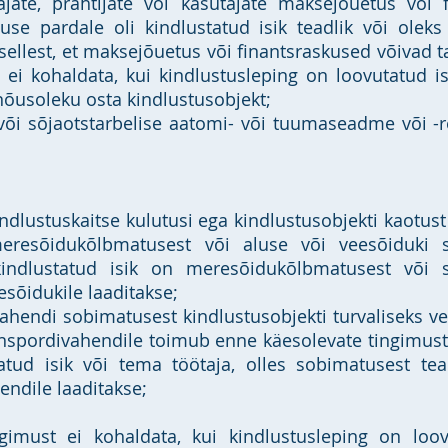
ajate, prahtijate või kasutajate maksejõuetus või 
aluse pardale oli kindlustatud isik teadlik või ole
ellest, et maksejõuetus või finantsraskused võivad ta
t ei kohaldata, kui kindlustusleping on loovutatud i
õusoleku osta kindlustusobjekt;
 või sõjaotstarbelise aatomi- või tuumaseadme või -r
kindlustuskaitse kulutusi ega kindlustusobjekti kaotus
eresõidukõlbmatusest või aluse või veesõiduki s
kindlustatud isik on meresõidukõlbmatusest või s
esõidukile laaditakse;
vahendi sobimatusest kindlustusobjekti turvaliseks v
anspordivahendile toimub enne käesolevate tingimust
tud isik või tema töötaja, olles sobimatusest tead
endile laaditakse;
ingimust ei kohaldata, kui kindlustusleping on loo