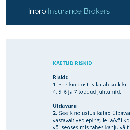
Inpro
Insurance Brokers
KAETUD RISKID
Riskid
1.
See kindlustus katab kõik kin
4, 5, 6 ja 7 toodud juhtumid.
Üldavarii
2.
See kindlustus katab üldava
vastavalt veolepingule ja/või k
või seoses mis tahes kahju vältim