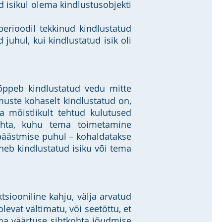
 isikul olema kindlustusobjekti
perioodil tekkinud kindlustatud
juhul, kui kindlustatud isik oli
lõppeb kindlustatud vedu mitte
muste kohaselt kindlustatud on,
a mõistlikult tehtud kulutused
kohta, kuhu tema toimetamine
 päästmise puhul – kohaldatakse
leneb kindlustatud isiku või tema
tsiooniline kahju, välja arvatud
olevat vältimatu, või seetõttu, et
ema väärtuse sihtkohta jõudmise