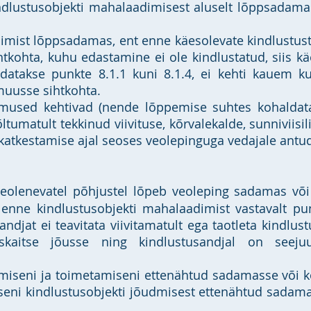
dlustusobjekti mahalaadimisest aluselt lõppsadamas,
dimist lõppsadamas, ent enne käesolevate kindlustus
htkohta, kuhu edastamine ei ole kindlustatud, siis k
datakse punkte 8.1.1 kuni 8.1.4, ei kehti kauem kui
uusse sihtkohta.
imused kehtivad (nende lõppemise suhtes kohaldata
sõltumatult tekkinud viivituse, kõrvalekalde, sunnivii
 katkestamise ajal seoses veolepinguga vedajale antu
teolenevatel põhjustel lõpeb veoleping sadamas või
enne kindlustusobjekti mahalaadimist vastavalt pun
andjat ei teavitata viivitamatult ega taotleta kindlus
tuskaitse jõusse ning kindlustusandjal on seej
miseni ja toimetamiseni ettenähtud sadamasse või ko
seni kindlustusobjekti jõudmisest ettenähtud sadamass