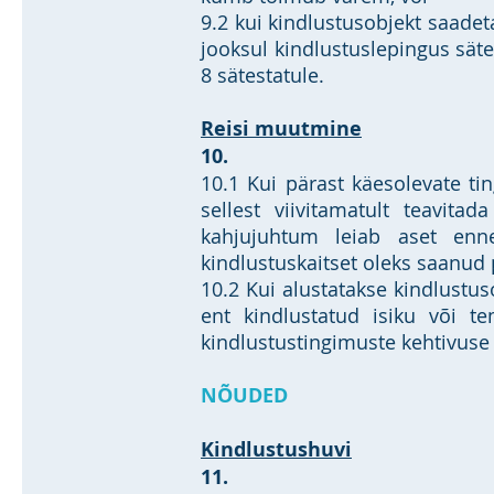
9.2 kui kindlustusobjekt saade
jooksul kindlustuslepingus säte
8 sätestatule.
Reisi muutmine
10.
10.1 Kui pärast käesolevate ti
sellest viivitamatult teavit
kahjujuhtum leiab aset enne
kindlustuskaitset oleks saanud p
10.2 Kui alustatakse kindlustus
ent kindlustatud isiku või t
kindlustustingimuste kehtivuse 
NÕUDED
Kindlustushuvi
11.