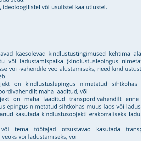
l, ideoloogilistel või usulistel kaalutlustel.
kavad käesolevad kindlustustingimused kehtima alat
tu või ladustamispaika (kindlustuslepingus nimeta
se või -vahendile veo alustamiseks, need kindlustu
eb
bjekt on kindlustuslepingus nimetatud sihtkohas
pordivahendilt maha laaditud, või
bjekt on maha laaditud transpordivahendilt enne
tuslepingus nimetatud sihtkohas muus laos või ladu
tanud kasutada kindlustusobjekti erakorraliseks ladu
 või tema töötajad otsustavad kasutada transp
s veoks või ladustamiseks, või