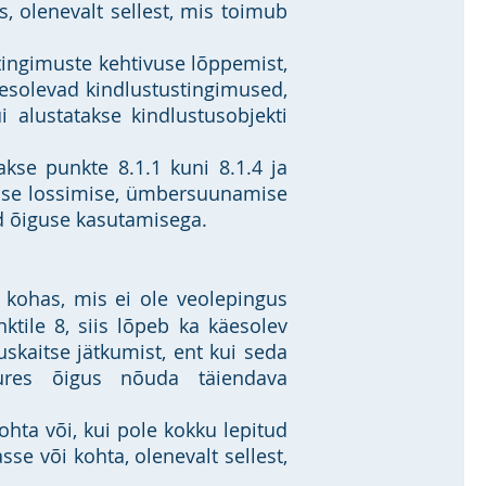
 olenevalt sellest, mis toimub
tingimuste kehtivuse lõppemist,
äesolevad kindlustustingimused,
 alustatakse kindlustusobjekti
kse punkte 8.1.1 kuni 8.1.4 ja
silise lossimise, ümbersuunamise
d õiguse kasutamisega.
 kohas, mis ei ole veolepingus
ktile 8, siis lõpeb ka käesolev
tuskaitse jätkumist, ent kui seda
uures õigus nõuda täiendava
hta või, kui pole kokku lepitud
e või kohta, olenevalt sellest,