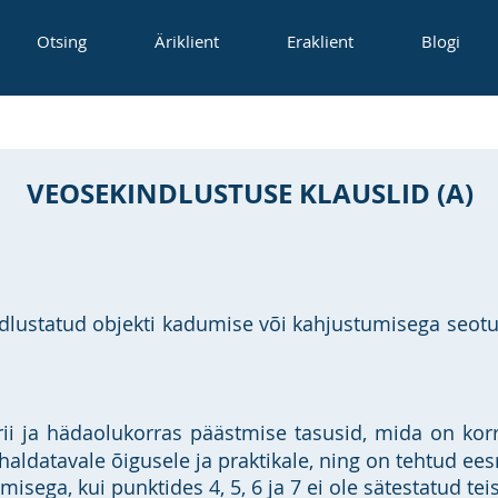
Otsing
Äriklient
Eraklient
Blogi
VEOSEKINDLUSTUSE KLAUSLID (A)
dlustatud objekti kadumise või kahjustumisega seotud 
rii ja hädaolukorras päästmise tasusid, mida on kor
ohaldatavale õigusele ja praktikale, ning on tehtud ee
isega, kui punktides 4, 5, 6 ja 7 ei ole sätestatud teisi