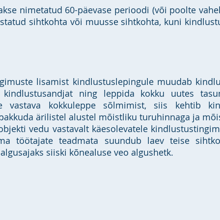
takse nimetatud 60-päevase perioodi (või poolte vahe
statud sihtkohta või muusse sihtkohta, kuni kindlust
ngimuste lisamist kindlustuslepingule muudab kindlust
ada kindlustusandjat ning leppida kokku uutes tas
 vastava kokkuleppe sõlmimist, siis kehtib kind
akkuda ärilistel alustel mõistliku turuhinnaga ja mõis
objekti vedu vastavalt käesolevatele kindlustustingim
ema töötajate teadmata suundub laev teise sihtkoh
algusajaks siiski kõnealuse veo algushetk.