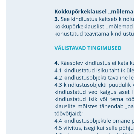
Kokkupõrkeklausel „mõlemad
3.
See kindlustus kaitseb kindlu
kokkupõrkeklauslist „mõlemad 
kohustatud teavitama kindlustusa
VÄLISTAVAD TINGIMUSED
4.
Käesolev kindlustus ei kata k
4.1 kindlustatud isiku tahtlik ü
4.2 kindlustusobjekti tavaline 
4.3 kindlustusobjekti puudulik
kindlustatud veo käigus aset l
kindlustatud isik või tema töö
klauslite mõistes tähendab „pa
töövõtjaid);
4.4 kindlustusobjektile omane 
4.5 viivitus, isegi kui selle põh