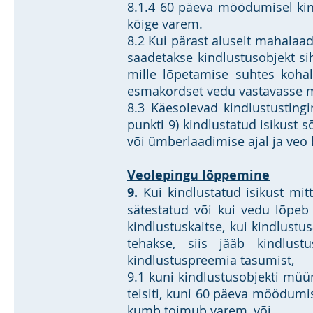
8.1.4 60 päeva möödumisel kin
kõige varem.
8.2 Kui pärast aluselt mahalaa
saadetakse kindlustusobjekt si
mille lõpetamise suhtes kohal
esmakordset vedu vastavasse m
8.3 Käesolevad kindlustusting
punkti 9) kindlustatud isikust 
või ümberlaadimise ajal ja veo
Veolepingu lõppemine
9.
Kui kindlustatud isikust mit
sätestatud või kui vedu lõpeb 
kindlustuskaitse, kui kindlustus
tehakse, siis jääb kindlus
kindlustuspreemia tasumist,
9.1 kuni kindlustusobjekti müü
teisiti, kuni 60 päeva möödumi
kumb toimub varem, või