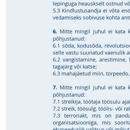
lepinguga heauskselt ostnud võ
5.3 Kindlustusandja ei võta end
vedamiseks sobivuse kohta antu
6.
Mitte mingil juhul ei kata 
põhjustanud:
6.1 sõda, kodusõda, revolutsio
selle vastu suunatud vaenulik a
6.2 vangistamine, arestimine, 
tagajärg või katse;
6.3 mahajäetud miin, torpeedo
7.
Mitte mingil juhul ei kata k
põhjustanud:
7.1 streikija, töötaja töösulu aj
7.2 streik, töösulg, töölis- või
7.3 terroriakt, mis on pand
organisatsiooniga, mis soori
ebaseaduslik valitsus või mõju