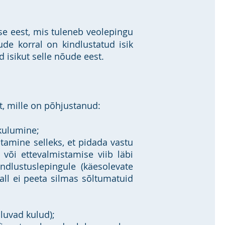
use eest, mis tuleneb veolepingu
de korral on kindlustatud isik
 isikut selle nõude eest.
t, mille on põhjustanud:
 kulumine;
tamine selleks, et pidada vastu
 või ettevalmistamise viib läbi
indlustuslepingule (käesolevate
all ei peeta silmas sõltumatuid
uluvad kulud);