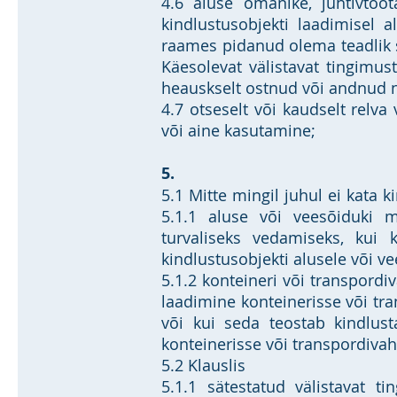
4.6 aluse omanike, juhtivtööt
kindlustusobjekti laadimisel 
raames pidanud olema teadlik s
Käesolevat välistavat tingimus
heauskselt ostnud või andnud n
4.7 otseselt või kaudselt relva
või aine kasutamine;
5.
5.1 Mitte mingil juhul ei kata 
5.1.1 aluse või veesõiduki m
turvaliseks vedamiseks, kui 
kindlustusobjekti alusele või ve
5.1.2 konteineri või transpordi
laadimine konteinerisse või tr
või kui seda teostab kindlusta
konteinerisse või transpordivah
5.2 Klauslis
5.1.1 sätestatud välistavat t