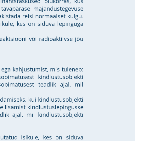
finantsraskused olukorras, kus
ks tavapärase majandustegevuse
kistada reisi normaalset kulgu.
sikule, kes on siduva lepinguga
eaktsiooni või radioaktiivse jõu
t ega kahjustumist, mis tuleneb:
obimatusest kindlustusobjekti
obimatusest teadlik ajal, mil
edamiseks, kui kindlustusobjekti
e lisamist kindlustuslepingusse
lik ajal, mil kindlustusobjekti
vutatud isikule, kes on siduva