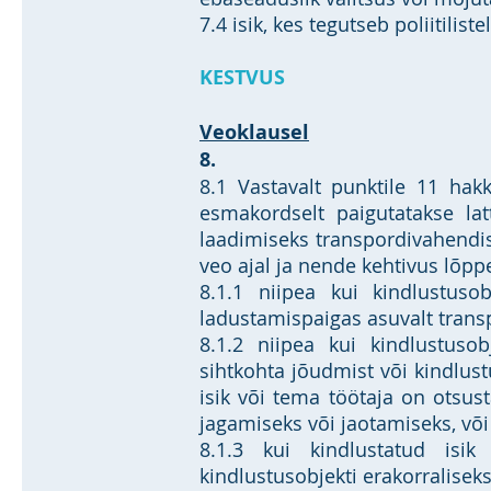
7.4 isik, kes tegutseb poliitiliste
KESTVUS
Veoklausel
8.
8.1 Vastavalt punktile 11 hak
esmakordselt paigutatakse lat
laadimiseks transpordivahendis
veo ajal ja nende kehtivus lõpp
8.1.1 niipea kui kindlustuso
ladustamispaigas asuvalt trans
8.1.2 niipea kui kindlustuso
sihtkohta jõudmist või kindlus
isik või tema töötaja on otsus
jagamiseks või jaotamiseks, või
8.1.3 kui kindlustatud isik
kindlustusobjekti erakorralisek