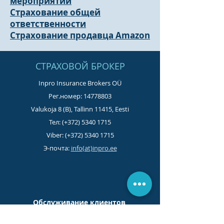
мероприятий
Страхование общей
ответственности
Страхование продавца Amazon
СТРАХОВОЙ БРОКЕР
Inpro Insurance Brokers OÜ
Рег.номер:
14778803
Valukoja 8 (B), Tallinn 11415, Eesti
Тел: (+372)
5340 1715
Viber: (+372)
5340 1715
Э-почта:
info(at)inpro.ee
Обслуживание клиентов
(по раб. дням
09.00-19.00)