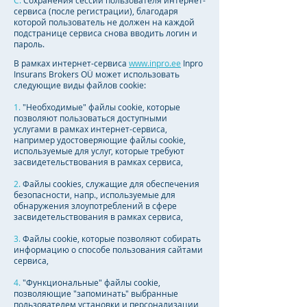
C.
Сохранения сессии пользователя интернет-
сервиса (после регистрации), благодаря
которой пользователь не должен на каждой
подстранице сервиса снова вводить логин и
пароль.
В рамках интернет-сервиса
www.inpro.ee
Inpro
Insurans Brokers OÜ может использовать
следующие виды файлов cookie:
1.
"Необходимые" файлы cookie, которые
позволяют пользоваться доступными
услугами в рамках интернет-сервиса,
например удостоверяющие файлы cookie,
используемые для услуг, которые требуют
засвидетельствования в рамках сервиса,
2.
Файлы cookies, служащие для обеспечения
безопасности, напр., используемые для
обнаружения злоупотреблений в сфере
засвидетельствования в рамках сервиса,
3.
Файлы cookie, которые позволяют собирать
информацию о способе пользования сайтами
сервиса,
4.
"Функциональные" файлы cookie,
позволяющие "запоминать" выбранные
пользователем установки и персонализации