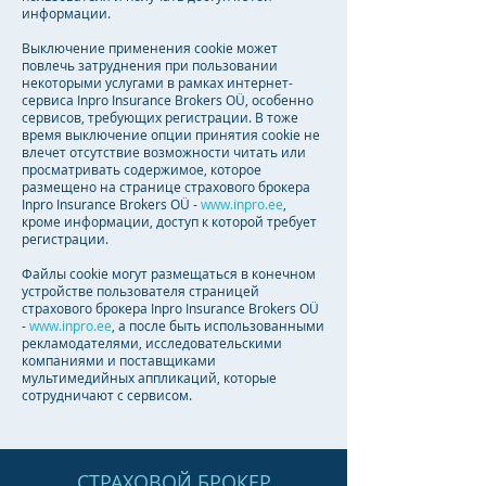
информации.
Выключение применения cookie может
повлечь затруднения при пользовании
некоторыми услугами в рамках интернет-
сервиса Inpro Insurance Brokers OÜ, особенно
сервисов, требующих регистрации. В тоже
время выключение опции принятия cookie не
влечет отсутствие возможности читать или
просматривать содержимое, которое
размещено на странице страхового брокера
Inpro Insurance Brokers OÜ -
www.inpro.ee
,
кроме информации, доступ к которой требует
регистрации.
Файлы cookie могут размещаться в конечном
устройстве пользователя страницей
страхового брокера Inpro Insurance Brokers OÜ
-
www.inpro.ee
, а после быть использованными
рекламодателями, исследовательскими
компаниями и поставщиками
мультимедийных аппликаций, которые
сотрудничают с сервисом.
СТРАХОВОЙ БРОКЕР